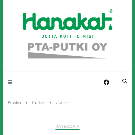
Täyden palvelun LVI-talo Kangasniemellä!
PTA-Putki Oy
Etusivu
Uutiset
Uutiset
KATEGORIA