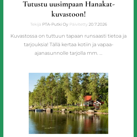
Tutustu uusimpaan Hanakat-
kuvastoon!
Tekijä
PTA-Putki Oy
Päivitetty
20.7.2026
Kuvastossa on tuttuun tapaan runsaasti tietoa ja
tarjouksia! Tällä kertaa kotiin ja vapaa-
ajanasunnolle tarjolla mm. …