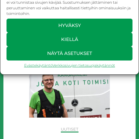
ei voi tunnistaa sivujen kävijää. Suostumuksen jättäminen tai
peruuttaminen voi vaikuttaa haitallisesti tiettyihin ominaisuuksiin ja
Paras tapa vanhan patterilämmityksen
toimintoihin.
uusimiseksi! Tiesithän, että vanhan
HYVÄKSY
patteriputkiston uusiminen vähentää
vesivahingon riskiä. Uusi patteriverkosto …
KIELLÄ
NÄYTÄ ASETUKSET
Evästekäytäntö
Verkkosivujen tietosuojakäytännöt
UUTISET