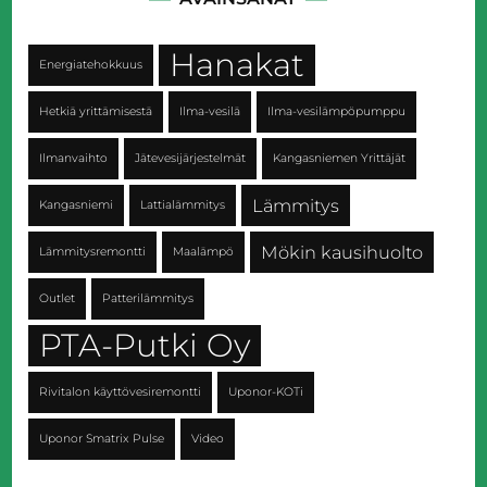
Hanakat
Energiatehokkuus
Hetkiä yrittämisestä
Ilma-vesilä
Ilma-vesilämpöpumppu
Ilmanvaihto
Jätevesijärjestelmät
Kangasniemen Yrittäjät
Lämmitys
Kangasniemi
Lattialämmitys
Mökin kausihuolto
Lämmitysremontti
Maalämpö
Outlet
Patterilämmitys
PTA-Putki Oy
Rivitalon käyttövesiremontti
Uponor-KOTi
Uponor Smatrix Pulse
Video