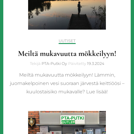
UUTISET
Meiltä mukavuutta mökkeilyyn!
Tekijä
PTA-Putki Oy
Päivitetty
19.3.2024
Meiltä mukavuutta mökkeilyyn! Lämmin,
juomakelpoinen vesi suoraan järvestä keittiöösi –
kuulostaisiko mukavalle? Lue lisää!