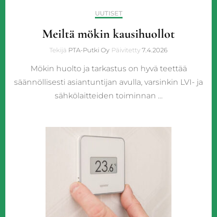
UUTISET
Meiltä mökin kausihuollot
Tekijä
PTA-Putki Oy
Päivitetty
7.4.2026
Mökin huolto ja tarkastus on hyvä teettää
säännöllisesti asiantuntijan avulla, varsinkin LVI- ja
sähkölaitteiden toiminnan …