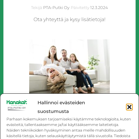
Tekijä
PTA-Putki Oy
Päivitetty
12.3.2024
Ota yhteyttä ja kysy lisätietoja!
Hallinnoi evästeiden
suostumusta
UUTISET
Parhaan kokemuksen tarjoamiseksi käytämme teknologioita, kuten
Uponor-koti -lämmitysremontti
evästeitä, tallentaaksemme ja/tai käyttääksemme laitetietoja.
Näiden tekniikoiden hyväksyminen antaa meille mahdollisuuden
käsitellä tietoja, kuten selauskäyttäytymistä tällä sivustolla. Tiedoista
Tekijä
PTA-Putki Oy
Päivitetty
15.3.2022