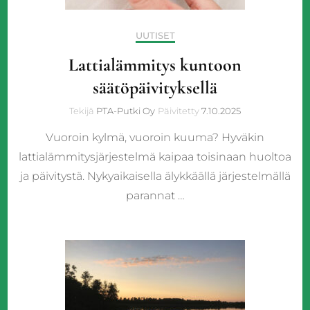
UUTISET
Lattialämmitys kuntoon
säätöpäivityksellä
Tekijä
PTA-Putki Oy
Päivitetty
7.10.2025
Vuoroin kylmä, vuoroin kuuma? Hyväkin
lattialämmitysjärjestelmä kaipaa toisinaan huoltoa
ja päivitystä. Nykyaikaisella älykkäällä järjestelmällä
parannat …