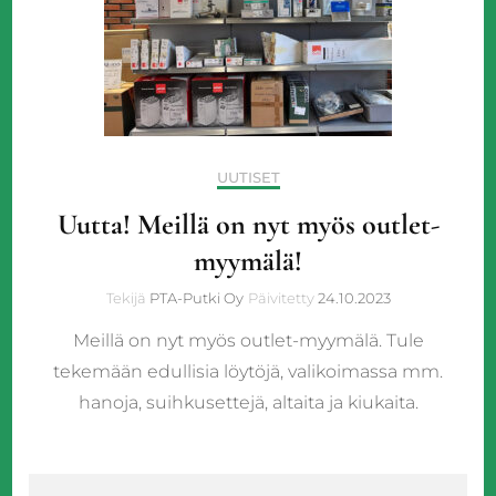
UUTISET
Uutta! Meillä on nyt myös outlet-
myymälä!
Tekijä
PTA-Putki Oy
Päivitetty
24.10.2023
Meillä on nyt myös outlet-myymälä. Tule
tekemään edullisia löytöjä, valikoimassa mm.
hanoja, suihkusettejä, altaita ja kiukaita.