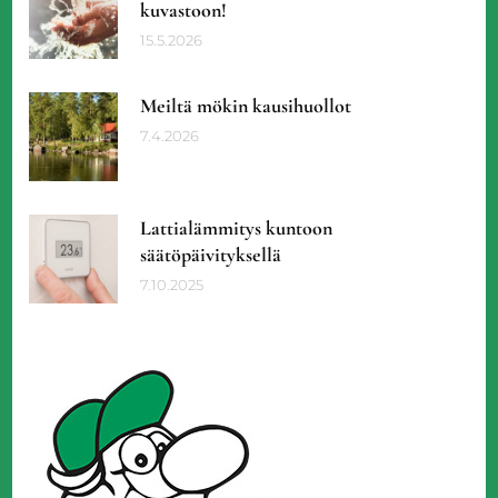
kuvastoon!
15.5.2026
Meiltä mökin kausihuollot
7.4.2026
Lattialämmitys kuntoon
säätöpäivityksellä
7.10.2025