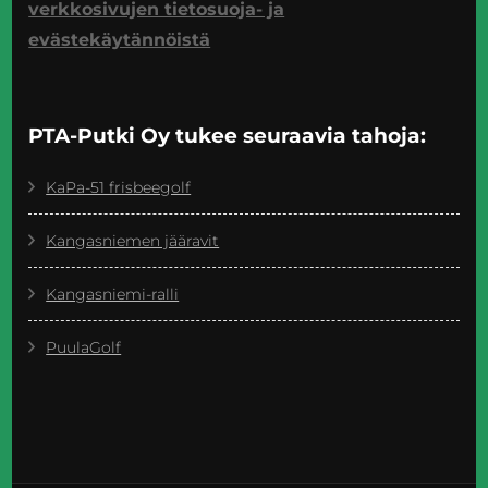
verkkosivujen tietosuoja- ja
evästekäytännöistä
PTA-Putki Oy tukee seuraavia tahoja:
KaPa-51 frisbeegolf
Kangasniemen jääravit
Kangasniemi-ralli
PuulaGolf