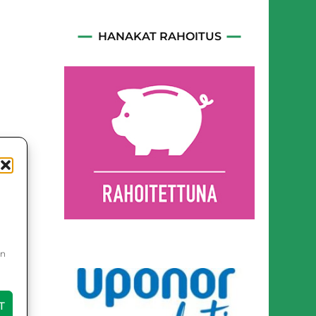
HANAKAT RAHOITUS
in
T