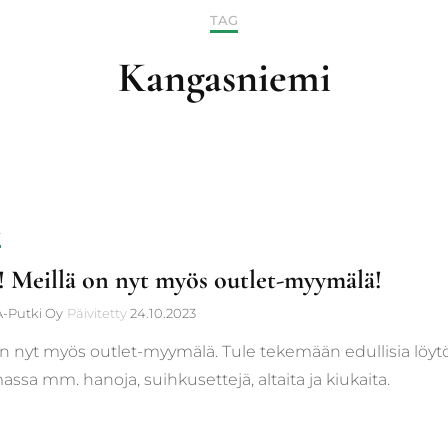
TAG
Ilmanvaihto
Kangasniemi
Käyttövesiremontit
Hanat, kylpyhuone ja keit
Muut tuotteet
T
! Meillä on nyt myös outlet-myymälä!
-Putki Oy
Päivitetty
24.10.2023
on nyt myös outlet-myymälä. Tule tekemään edullisia löytö
assa mm. hanoja, suihkusettejä, altaita ja kiukaita.