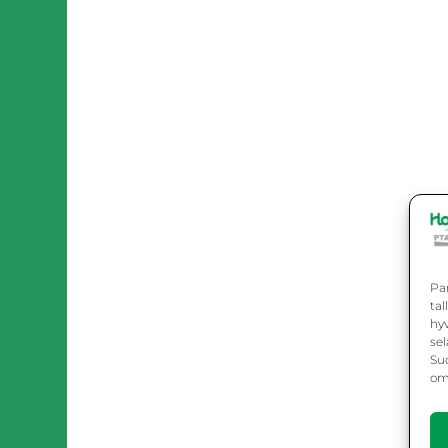
Pa
ta
hy
sel
Suo
omi