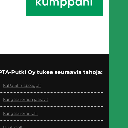
PTA-Putki Oy tukee seuraavia tahoja:
KaPa-51 frisbeegolf
Kangasniemen jääravit
Kangasniemi-ralli
PuulaGolf