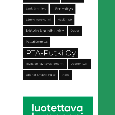
Lämmitys
Lattialämmitys
Lämmitysremontti
Maalämpö
Mökin kausihuolto
Outlet
Patterilämmitys
PTA-Putki Oy
Rivitalon käyttövesiremontti
Uponor-KOTi
Uponor Smatrix Pulse
Video