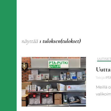
näyttää
1 tuloksen(tulokset)
UUTISE
Uutta
Tekijä
PTA
Meillä 
valikoim