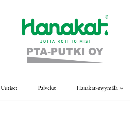
Täyden palvelun LVI-talo Kangasniemellä!
PTA-Putki Oy
Uutiset
Palvelut
Hanakat-myymälä
Lämmitys
Vesi- ja jätevesihuolto