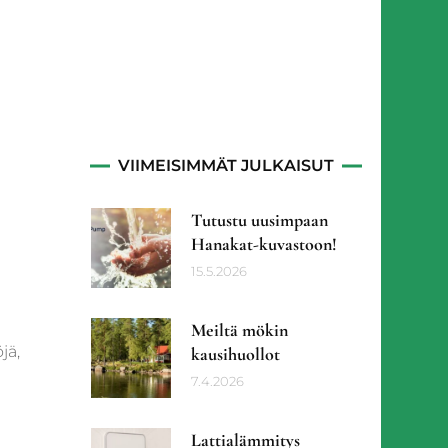
tiö
VIIMEISIMMÄT JULKAISUT
Tutustu uusimpaan
Hanakat-kuvastoon!
15.5.2026
Meiltä mökin
jä,
kausihuollot
7.4.2026
Lattialämmitys