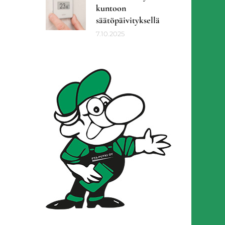
kuntoon
säätöpäivityksellä
7.10.2025