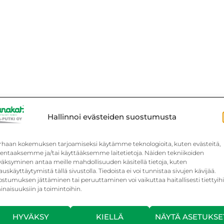
Hallinnoi evästeiden suostumusta
rhaan kokemuksen tarjoamiseksi käytämme teknologioita, kuten evästeitä,
llentaaksemme ja/tai käyttääksemme laitetietoja. Näiden tekniikoiden
väksyminen antaa meille mahdollisuuden käsitellä tietoja, kuten
auskäyttäytymistä tällä sivustolla. Tiedoista ei voi tunnistaa sivujen kävijää.
stumuksen jättäminen tai peruuttaminen voi vaikuttaa haitallisesti tiettyih
naisuuksiin ja toimintoihin.
HYVÄKSY
KIELLÄ
NÄYTÄ ASETUKSE