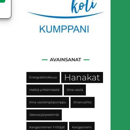
AVAINSANAT
Hanakat
Energiatehokkuus
Hetkiä yrittämisestä
Ilma-vesilä
Ilma-vesilämpöpumppu
Ilmanvaihto
Jätevesijärjestelmät
Kangasniemen Yrittäjät
Kangasniemi