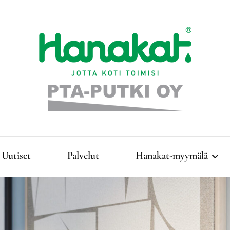
Täyden palvelun LVI-talo Kangasniemellä!
PTA-Putki Oy
Uutiset
Palvelut
Hanakat-myymälä
Lämmitys
Vesi- ja jätevesihuolto