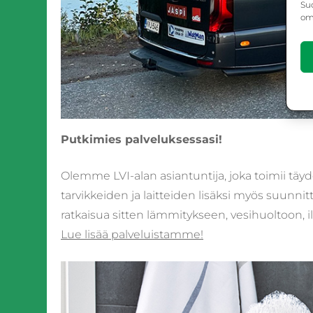
Suo
omi
Putkimies palveluksessasi!
Olemme LVI-alan asiantuntija, joka toimii täyd
tarvikkeiden ja laitteiden lisäksi myös suunn
ratkaisua sitten lämmitykseen, vesihuoltoon, 
Lue lisää palveluistamme!