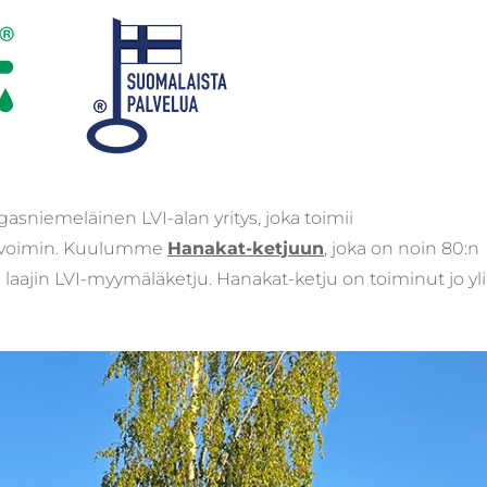
sniemeläinen LVI-alan yritys, joka toimii
en, voimin. Kuulumme
Hanakat-ketjuun
, joka on noin 80:n
aajin LVI-myymäläketju. Hanakat-ketju on toiminut jo yli