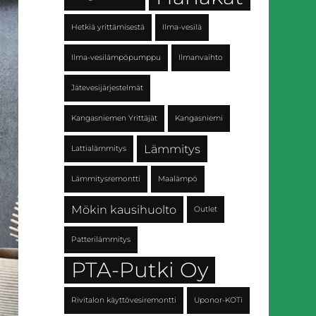
Hetkiä yrittämisestä
Ilma-vesilä
Ilma-vesilämpöpumppu
Ilmanvaihto
Jätevesijärjestelmät
Kangasniemen Yrittäjät
Kangasniemi
Lämmitys
Lattialämmitys
Lämmitysremontti
Maalämpö
Mökin kausihuolto
Outlet
Patterilämmitys
PTA-Putki Oy
Rivitalon käyttövesiremontti
Uponor-KOTi