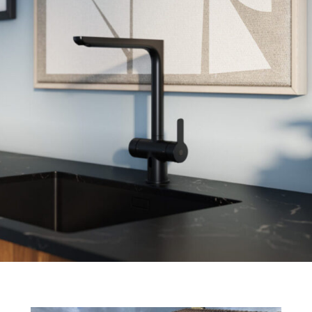
Ilmanvaihto
Käyttövesiremontit
Hanat, kylpyhuone ja keit
Muut tuotteet