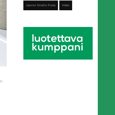
Uponor Smatrix Pulse
Video
ri