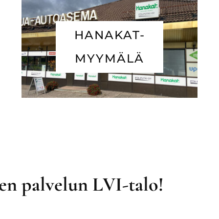
HANAKAT-
MYYMÄLÄ
n palvelun LVI-talo!