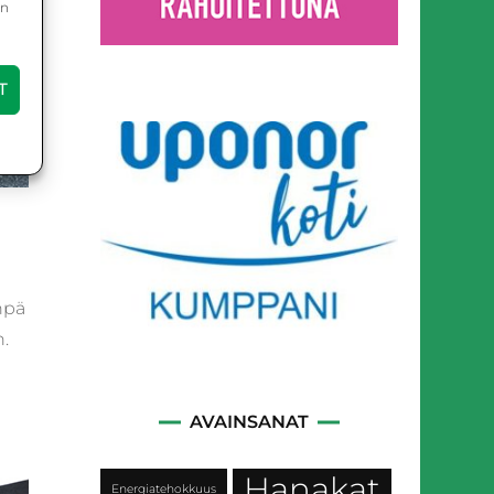
in
T
n
npä
.
AVAINSANAT
Hanakat
Energiatehokkuus