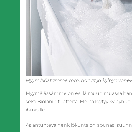
Myymälästämme mm. hanat ja kylpyhuonekal
Myymälässämme on esillä muun muassa hanoja
sekä Biolanin tuotteita. Meiltä löytyy kylpyhuon
ihmisille.
Asiantunteva henkilökunta on apunasi suunni