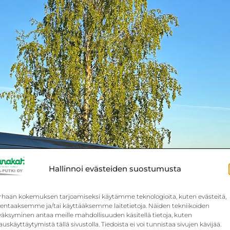
Hallinnoi evästeiden suostumusta
rhaan kokemuksen tarjoamiseksi käytämme teknologioita, kuten evästeitä,
llentaaksemme ja/tai käyttääksemme laitetietoja. Näiden tekniikoiden
väksyminen antaa meille mahdollisuuden käsitellä tietoja, kuten
auskäyttäytymistä tällä sivustolla. Tiedoista ei voi tunnistaa sivujen kävijää.