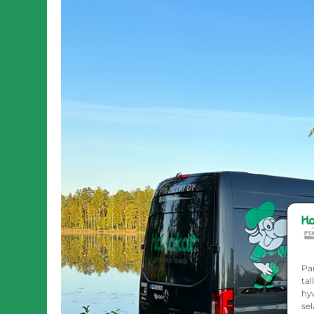
Pa
ta
hy
sel