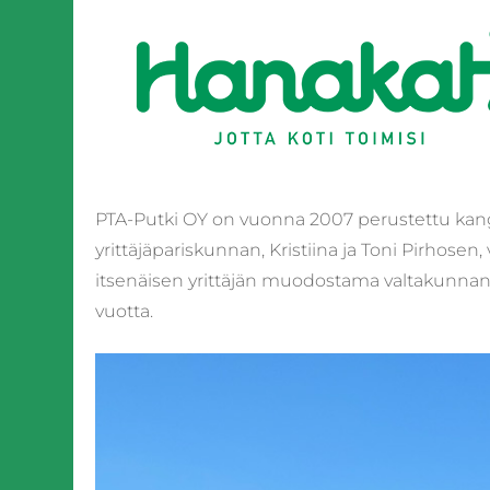
PTA-Putki OY on vuonna 2007 perustettu kanga
yrittäjäpariskunnan, Kristiina ja Toni Pirhos
itsenäisen yrittäjän muodostama valtakunnan l
vuotta.