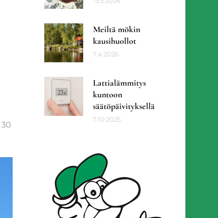
15.5.2026
Meiltä mökin
kausihuollot
7.4.2026
Lattialämmitys
kuntoon
säätöpäivityksellä
7.10.2025
 30