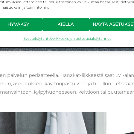
stumuksen jättäminen tai peruuttaminen voi vaikuttaa haitallisesti tiettyih
naisuuksiin ja toimintoihin.
HYVÄKSY
KIELLÄ
NÄYTÄ ASETUKSE
Evästekäytäntö
Verkkosivujen tietosuojakäytännöt
en palvelun periaatteella. Hanakat-liikkeestä saat LVI-ala
ittelun, asennuksen, käyttöopastuksen ja huollon – etsitää
ilmanvaihtoon, kylpyhuoneeseen, keittiöön tai puutarhaan