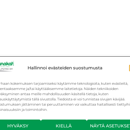
Hallinnoi evästeiden suostumusta
rhaan kokemuksen tarjoamiseksi käytämme teknologioita, kuten evästeitä,
llentaaksemme ja/tai käyttääksemme laitetietoja. Näiden tekniikoiden
väksyminen antaa meille mahdollisuuden käsitellä tietoja, kuten
auskäyttäytymistä tällä sivustolla. Tiedoista ei voi tunnistaa sivujen kävijää.
stumuksen jättäminen tai peruuttaminen voi vaikuttaa haitallisesti tiettyih
naisuuksiin ja toimintoihin.
HYVÄKSY
KIELLÄ
NÄYTÄ ASETUKSE