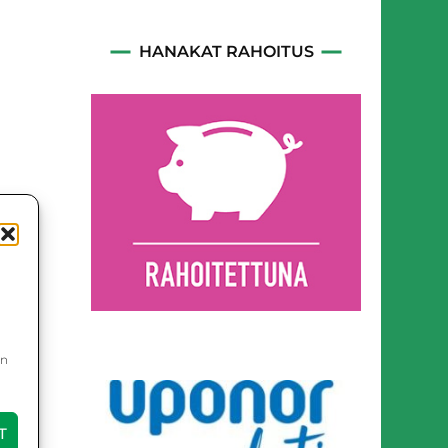
HANAKAT RAHOITUS
in
T