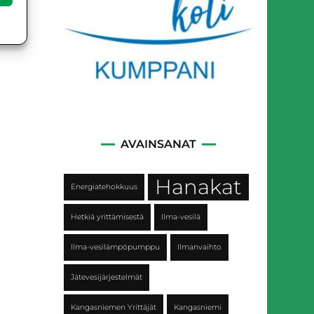
AVAINSANAT
Hanakat
Energiatehokkuus
Hetkiä yrittämisestä
Ilma-vesilä
Ilma-vesilämpöpumppu
Ilmanvaihto
Jätevesijärjestelmät
Kangasniemen Yrittäjät
Kangasniemi