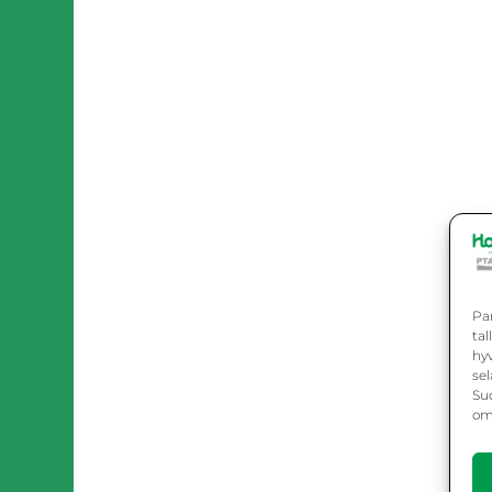
Pa
ta
hy
sel
Suo
omi