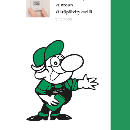
kuntoon
säätöpäivityksellä
7.10.2025