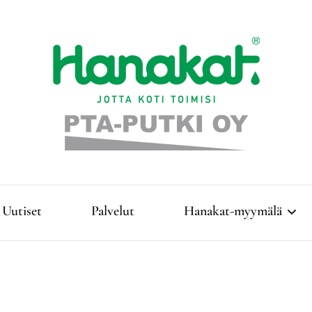
Täyden palvelun LVI-talo Kangasniemellä!
PTA-Putki Oy
Uutiset
Palvelut
Hanakat-myymälä
Lämmitys
Vesi- ja jätevesihuolto