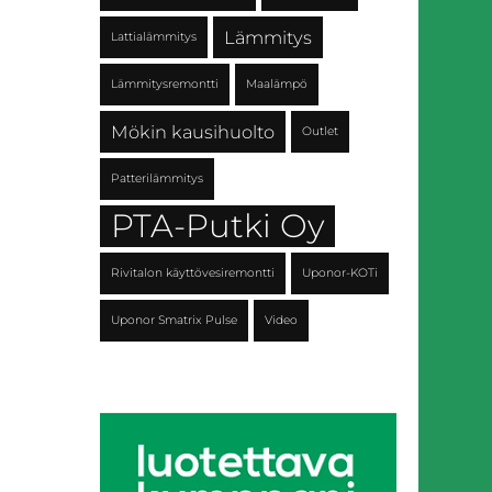
Lämmitys
Lattialämmitys
Lämmitysremontti
Maalämpö
Mökin kausihuolto
Outlet
Patterilämmitys
PTA-Putki Oy
Rivitalon käyttövesiremontti
Uponor-KOTi
Uponor Smatrix Pulse
Video