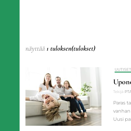
näyttää
1 tuloksen(tulokset)
UUTISE
Upono
Tekijä
PTA
Paras t
vanhan 
Uusi pa