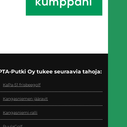
PTA-Putki Oy tukee seuraavia tahoja:
KaPa-51 frisbeegolf
Kangasniemen jääravit
Kangasniemi-ralli
PuulaGolf