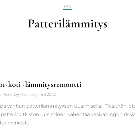
TAG
Ilmanvaihto
Patterilämmitys
Käyttövesiremontit
Hanat, kylpyhuone ja keit
Muut tuotteet
T
r-koti -lämmitysremontti
-Putki Oy
Päivitetty
15.3.2022
apa vanhan patterilämmityksen uusimiseksi! Tiesithän, et
patteriputkiston uusiminen vähentää vesivahingon riskiä
tteriverkosto …