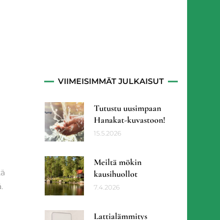
tiö
VIIMEISIMMÄT JULKAISUT
Tutustu uusimpaan
Hanakat-kuvastoon!
15.5.2026
Meiltä mökin
tä
kausihuollot
.
7.4.2026
Lattialämmitys