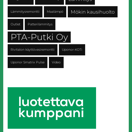
Mökin kausihuolto
Lämmitysremontti
Maalämpö
Outlet
Patterilämmitys
PTA-Putki Oy
Rivitalon käyttövesiremontti
Uponor-KOTi
Uponor Smatrix Pulse
Video