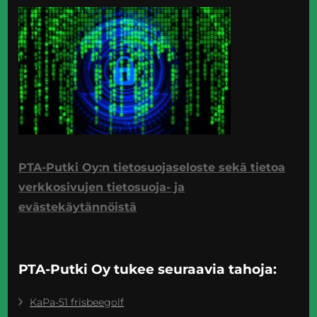
PTA-Putki Oy:n tietosuojaseloste sekä tietoa
verkkosivujen tietosuoja- ja
evästekäytännöistä
PTA-Putki Oy tukee seuraavia tahoja:
KaPa-51 frisbeegolf