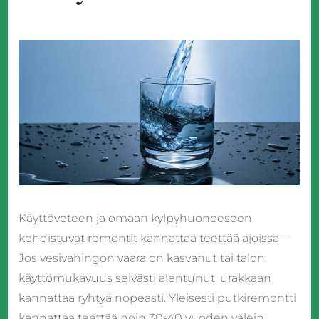
Käyttöveteen ja omaan kylpyhuoneeseen
kohdistuvat remontit kannattaa teettää ajoissa –
Jos vesivahingon vaara on kasvanut tai talon
käyttömukavuus selvästi alentunut, urakkaan
kannattaa ryhtyä nopeasti. Yleisesti putkiremontti
kannattaa teettää noin 30-40 vuoden välein.