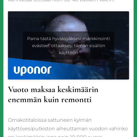
Paina tästä hyväksyäksesi markkinointi
evästeet ottaaksesi tämän sisällön
käyttöön
Vuoto maksaa keskimäärin
enemmän kuin remontti
Omakotitaloissa sattuneen kylmän
käyttövesiputkiston aiheuttaman vuodon vahinko