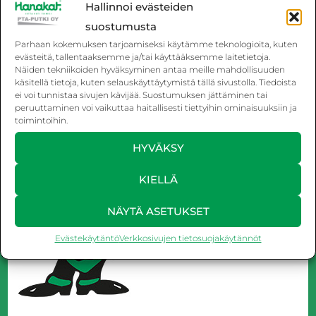
Hallinnoi evästeiden
Lattialämmitys kuntoon
säätöpäivityksellä
suostumusta
Parhaan kokemuksen tarjoamiseksi käytämme teknologioita, kuten
7.10.2025
evästeitä, tallentaaksemme ja/tai käyttääksemme laitetietoja.
Näiden tekniikoiden hyväksyminen antaa meille mahdollisuuden
käsitellä tietoja, kuten selauskäyttäytymistä tällä sivustolla. Tiedoista
ei voi tunnistaa sivujen kävijää. Suostumuksen jättäminen tai
peruuttaminen voi vaikuttaa haitallisesti tiettyihin ominaisuuksiin ja
toimintoihin.
HYVÄKSY
KIELLÄ
NÄYTÄ ASETUKSET
Evästekäytäntö
Verkkosivujen tietosuojakäytännöt