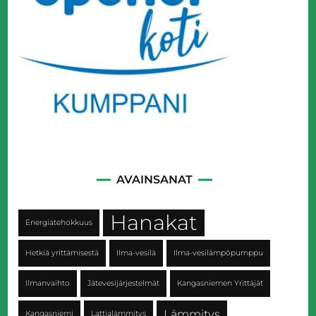
AVAINSANAT
Hanakat
Energiatehokkuus
Hetkiä yrittämisestä
Ilma-vesilä
Ilma-vesilämpöpumppu
Ilmanvaihto
Jätevesijärjestelmät
Kangasniemen Yrittäjät
Lämmitys
Kangasniemi
Lattialämmitys