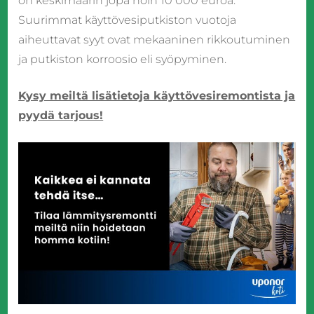
on keskimäärin jopa noin 10 000 euroa.
Suurimmat käyttövesiputkiston vuotoja
aiheuttavat syyt ovat mekaaninen rikkoutuminen
ja putkiston korroosio eli syöpyminen.
Kysy meiltä lisätietoja käyttövesiremontista ja
pyydä tarjous!