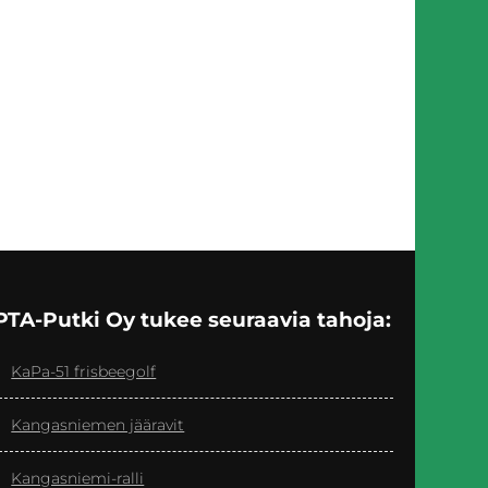
PTA-Putki Oy tukee seuraavia tahoja:
KaPa-51 frisbeegolf
Kangasniemen jääravit
Kangasniemi-ralli