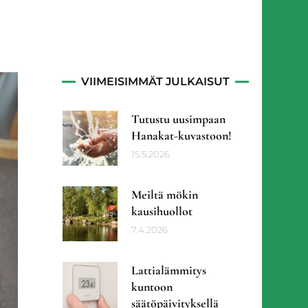
VIIMEISIMMÄT JULKAISUT
tiö
Tutustu uusimpaan
Hanakat-kuvastoon!
15.5.2026
Meiltä mökin
kausihuollot
7.4.2026
Lattialämmitys
kuntoon
säätöpäivityksellä