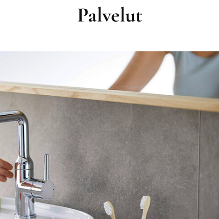
Palvelut
Ilmanvaihto
Käyttövesiremontit
Hanat, kylpyhuone ja keit
Muut tuotteet