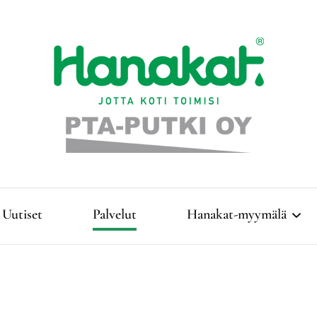
Täyden palvelun LVI-talo Kangasniemellä!
PTA-Putki Oy
Uutiset
Palvelut
Hanakat-myymälä
Lämmitys
Vesi- ja jätevesihuolto