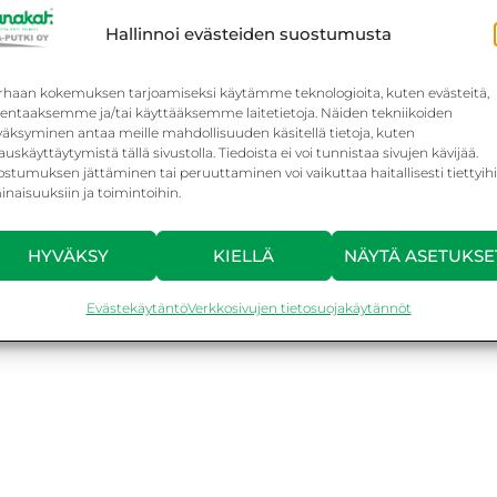
Hallinnoi evästeiden suostumusta
pö, ilma-vesilämpö, poistoilmalämpö
rhaan kokemuksen tarjoamiseksi käytämme teknologioita, kuten evästeitä,
llentaaksemme ja/tai käyttääksemme laitetietoja. Näiden tekniikoiden
väksyminen antaa meille mahdollisuuden käsitellä tietoja, kuten
auskäyttäytymistä tällä sivustolla. Tiedoista ei voi tunnistaa sivujen kävijää.
stumuksen jättäminen tai peruuttaminen voi vaikuttaa haitallisesti tiettyih
naisuuksiin ja toimintoihin.
HYVÄKSY
KIELLÄ
NÄYTÄ ASETUKSE
Evästekäytäntö
Verkkosivujen tietosuojakäytännöt