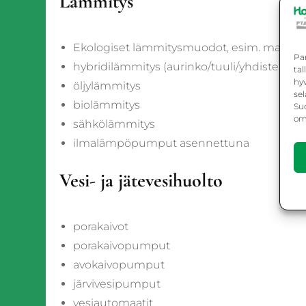
Lämmitys
Ekologiset lämmitysmuodot, esim. maaläm
Pa
hybridilämmitys (aurinko/tuuli/yhdistelmä)
ta
hy
öljylämmitys
sel
biolämmitys
Suo
omi
sähkölämmitys
ilmalämpöpumput asennettuna
Vesi- ja jätevesihuolto
porakaivot
porakaivopumput
avokaivopumput
järvivesipumput
vesiautomaatit