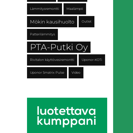
Lämmitysremontti
Maalämpö
Mökin kausihuolto
Outlet
Patterilämmitys
PTA-Putki Oy
Rivitalon käyttövesiremontti
Uponor-KOTi
Uponor Smatrix Pulse
Video