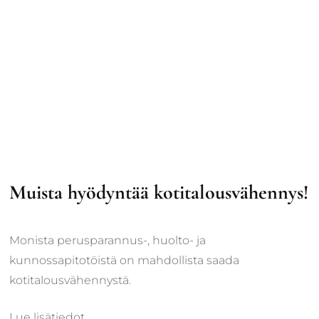
Muista hyödyntää kotitalousvähennys!
Monista perusparannus-, huolto- ja
kunnossapitotöistä on mahdollista saada
kotitalousvähennystä.
Lue lisätiedot