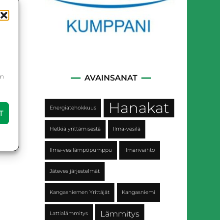
in
AVAINSANAT
Hanakat
Energiatehokkuus
T
Hetkiä yrittämisestä
Ilma-vesilä
Ilma-vesilämpöpumppu
Ilmanvaihto
Jätevesijärjestelmät
Kangasniemen Yrittäjät
Kangasniemi
Lämmitys
Lattialämmitys