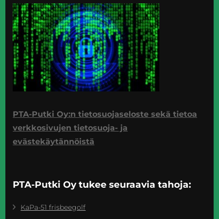
PTA-Putki Oy:n tietosuojaseloste sekä tietoa
verkkosivujen tietosuoja- ja
evästekäytännöistä
PTA-Putki Oy tukee seuraavia tahoja:
KaPa-51 frisbeegolf