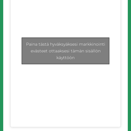
Paina tästä hyväksyäksesi markkinointi
evästeet ottaaksesi tämän sisällön
käyttöön