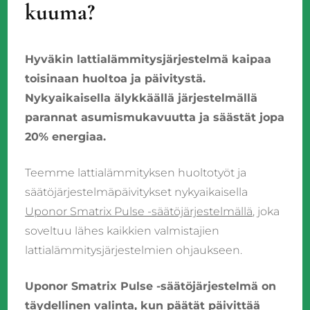
kuuma?
Hyväkin lattialämmitysjärjestelmä kaipaa
toisinaan huoltoa ja päivitystä.
Nykyaikaisella älykkäällä järjestelmällä
parannat asumismukavuutta ja säästät jopa
20% energiaa.
Teemme lattialämmityksen huoltotyöt ja
säätöjärjestelmäpäivitykset nykyaikaisella
Uponor Smatrix Pulse -säätöjärjestelmällä
, joka
soveltuu lähes kaikkien valmistajien
lattialämmitysjärjestelmien ohjaukseen.
Uponor Smatrix Pulse -säätöjärjestelmä on
täydellinen valinta, kun päätät päivittää