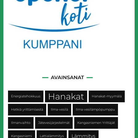
AVAINSANAT
Hanakat
Energiatehokkuus
Hanakat-myymälä
Hetkiä yrittämisestä
Ilma-vesilä
Ilma-vesilämpöpumppu
Ilmanvaihto
Jätevesijärjestelmät
Kangasniemen Yrittäjät
Lämmitys
Kangasniemi
Lattialämmitys