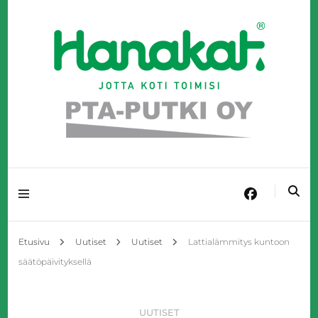
Täyden palvelun LVI-talo Kangasniemellä!
PTA-Putki Oy
Etusivu
Uutiset
Uutiset
Lattialämmitys kuntoon
säätöpäivityksellä
UUTISET