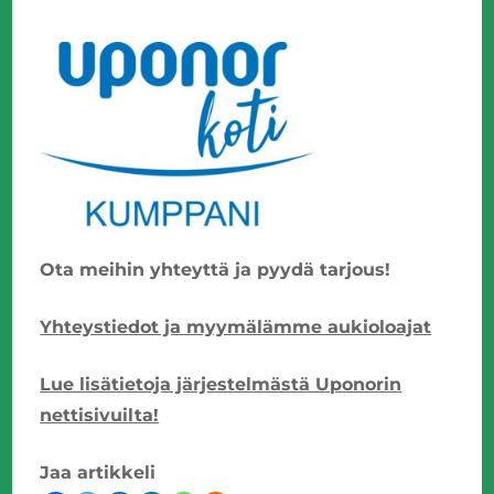
Ota meihin yhteyttä ja pyydä tarjous!
Yhteystiedot ja myymälämme aukioloajat
Lue lisätietoja järjestelmästä Uponorin
nettisivuilta!
Jaa artikkeli