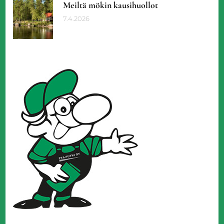
Meiltä mökin kausihuollot
7.4.2026