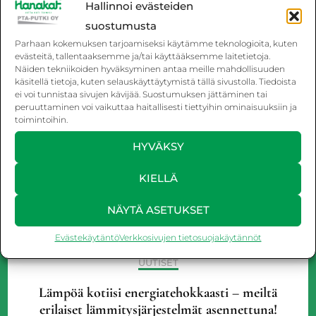
Uponor-koti -lämmitysremontti
Hallinnoi evästeiden
suostumusta
Parhaan kokemuksen tarjoamiseksi käytämme teknologioita, kuten
evästeitä, tallentaaksemme ja/tai käyttääksemme laitetietoja.
Näiden tekniikoiden hyväksyminen antaa meille mahdollisuuden
käsitellä tietoja, kuten selauskäyttäytymistä tällä sivustolla. Tiedoista
ei voi tunnistaa sivujen kävijää. Suostumuksen jättäminen tai
peruuttaminen voi vaikuttaa haitallisesti tiettyihin ominaisuuksiin ja
toimintoihin.
HYVÄKSY
KIELLÄ
NÄYTÄ ASETUKSET
Evästekäytäntö
Verkkosivujen tietosuojakäytännöt
UUTISET
Lämpöä kotiisi energiatehokkaasti – meiltä
erilaiset lämmitysjärjestelmät asennettuna!