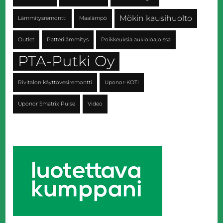
Mökin kausihuolto
Lämmitysremontti
Maalämpö
Outlet
Patterilämmitys
Poikkeuksia aukioloajoissa
PTA-Putki Oy
Rivitalon käyttövesiremontti
Uponor-KOTi
Uponor Smatrix Pulse
Video