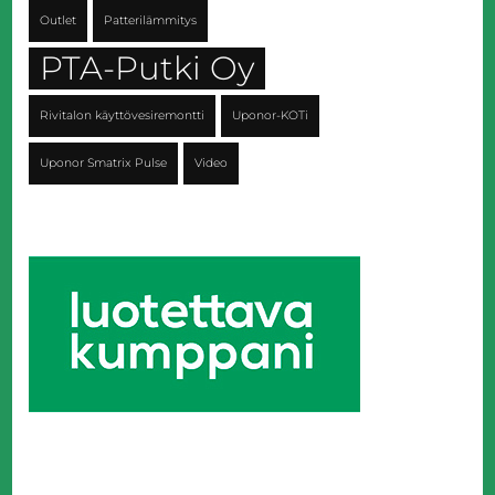
Outlet
Patterilämmitys
PTA-Putki Oy
Rivitalon käyttövesiremontti
Uponor-KOTi
Uponor Smatrix Pulse
Video