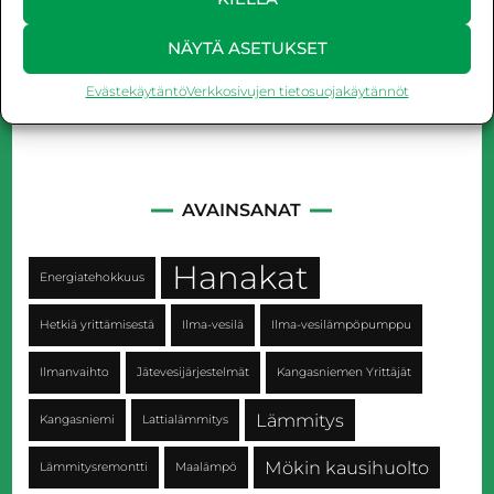
NÄYTÄ ASETUKSET
Evästekäytäntö
Verkkosivujen tietosuojakäytännöt
AVAINSANAT
Hanakat
Energiatehokkuus
Hetkiä yrittämisestä
Ilma-vesilä
Ilma-vesilämpöpumppu
Ilmanvaihto
Jätevesijärjestelmät
Kangasniemen Yrittäjät
Lämmitys
Kangasniemi
Lattialämmitys
Mökin kausihuolto
Lämmitysremontti
Maalämpö