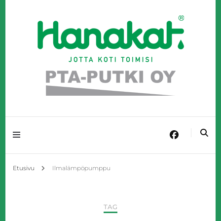
Täyden palvelun LVI-talo Kangasniemellä!
PTA-Putki Oy
Etusivu
Ilmalämpöpumppu
TAG