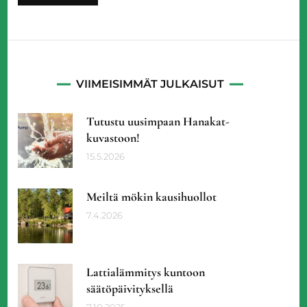
VIIMEISIMMÄT JULKAISUT
Tutustu uusimpaan Hanakat-
kuvastoon!
15.5.2026
Meiltä mökin kausihuollot
7.4.2026
Lattialämmitys kuntoon
säätöpäivityksellä